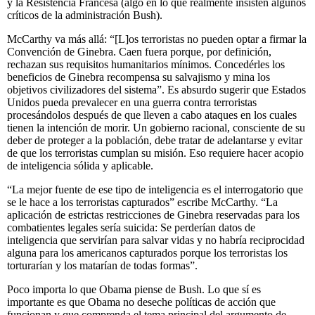
y la Resistencia Francesa (algo en lo que realmente insisten algunos
críticos de la administración Bush).
McCarthy va más allá: “[L]os terroristas no pueden optar a firmar la
Convención de Ginebra. Caen fuera porque, por definición,
rechazan sus requisitos humanitarios mínimos. Concedérles los
beneficios de Ginebra recompensa su salvajismo y mina los
objetivos civilizadores del sistema”. Es absurdo sugerir que Estados
Unidos pueda prevalecer en una guerra contra terroristas
procesándolos después de que lleven a cabo ataques en los cuales
tienen la intención de morir. Un gobierno racional, consciente de su
deber de proteger a la población, debe tratar de adelantarse y evitar
de que los terroristas cumplan su misión. Eso requiere hacer acopio
de inteligencia sólida y aplicable.
“La mejor fuente de ese tipo de inteligencia es el interrogatorio que
se le hace a los terroristas capturados” escribe McCarthy. “La
aplicación de estrictas restricciones de Ginebra reservadas para los
combatientes legales sería suicida: Se perderían datos de
inteligencia que servirían para salvar vidas y no habría reciprocidad
alguna para los americanos capturados porque los terroristas los
torturarían y los matarían de todas formas”.
Poco importa lo que Obama piense de Bush. Lo que sí es
importante es que Obama no deseche políticas de acción que
funcionan y que comprenda el tema principal del argumento de