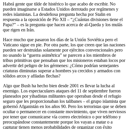
Habrá gente que tilde de histérico lo que acabo de escribir. No
pueden imaginarse a Estados Unidos derrotado por regímenes y
redes islamistas. La desdeñosa pregunta hecha por Stalin en
respuesta a la oposición de Pío XII – “¿Cuántas divisiones tiene el
Papa?” – es la pregunta que hacen acerca de al-Qaeda y los mulás
que rigen en Irán.
Hace mucho que pasaron los días de la Unión Soviética pero el
Vaticano sigue en pie. Por otra parte, los que creen que las naciones
pueden ser destruidas solamente por ejércitos convencionales pero
no usando la “guerra asimétrica” se parecen a los miembros de
tribus primitivas que pensaban que los misioneros estaban locos por
advertir del peligro de los gérmenes: ¿Cómo podrían semejantes
criaturas diminutas superar a hombres ya crecidos y armados con
sólidos arcos y afiladas flechas?
Algo que Bush ha hecho bien desde 2001 es llevar la lucha al
enemigo. Los espectaculares ataques del 11 de septiembre fueron
planeados por yihadistas militantes que operaban desde el refugio
seguro que les proporcionaban los talibanes – el grupo islamista que
gobernó Afganistán en los años 90. Pero los terroristas que se deben
ocultar o permanecer en constante movimiento, que viven nerviosos
por tener que comunicarse vía correo electrónico o por teléfono y
preocupándose constantemente porque los vayan a matar o a
capturar tienen menos probabilidades de organizar con éxito