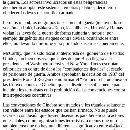
la guerra. Los actores involucrados en estas beligerancias
decidieron adoptar este sistema”, en otras palabras, decidieron
obedecer las leyes del conflicto armado.
Pero los miembros de grupos tales como al-Qaeda (incluyendo su
versión en Irak), Lashkar-e-Taiba, los talibanes, Hizbolá y Hamás
violan las leyes de la guerra de forma rutinaria y notoria, por
ejemplo dirigiéndo sus ataques contra civiles, ocultándose entre
ellos, no llevando uniforme y no portando sus armas abiertamente.
McCarthy, que ha sido fiscal antiterrorista del gobierno de Estados
Unidos, también observa que antes de que Bush llegara a la
presidencia, el Washington Post y el New York Times escribían
editoriales en contra de dar a los “combatientes ilegales” el estado
de prisionero de guerra. Ambos aprobaban la decisión de 1987 del
presidente Ronald Reagan de no firmar el “Protocolo I”, un anexo a
las Convenciones de Ginebra que se diseñó específicamente para
incluir a los terroristas en la prohibición de las convenciones contra
interrogaciones coercitivas.
Las convenciones de Ginebra son tratados y los tratados solamente
son válidos entre los estados que los han firmado. No se puede
sacar en conclusión que fuesen diseñados para beneficiar a actores
no estatales, como organizaciones terroristas, a menos que uno
también crea que no hay una diferencia significativa entre al-Qaeda